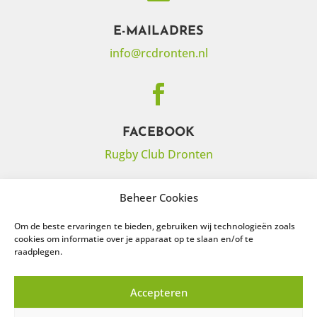
E-MAILADRES
info@rcdronten.nl

FACEBOOK
Rugby Club Dronten

Beheer Cookies
Om de beste ervaringen te bieden, gebruiken wij technologieën zoals
INSTAGRAM
cookies om informatie over je apparaat op te slaan en/of te
raadplegen.
Rugby Club Dronten
Accepteren